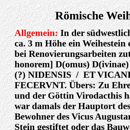
Römische Weihe
Allgemein:
In der südwestlic
ca. 3 m Höhe ein Weihestein
bei Renovierungsarbeiten zuta
honorem] D(omus) D(ivinae)
(?) NIDENSIS / ET VICA
FECERVNT. Übers: Zu Ehren d
und der Göttin Virodacthis 
war damals der Hauptort des 
Bewohner des Vicus Augustanu
Stein gestiftet oder das Bauw