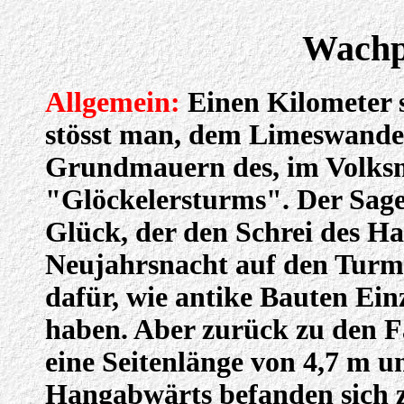
Wachp
Allgemein:
Einen Kilometer s
stösst man, dem Limeswander
Grundmauern des, im Volks
"Glöckelersturms". Der Sage
Glück, der den Schrei des Ha
Neujahrsnacht auf den Turmru
dafür, wie antike Bauten Ein
haben. Aber zurück zu den F
eine Seitenlänge von 4,7 m u
Hangabwärts befanden sich 