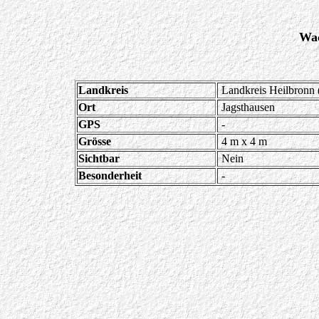
Wac
Landkreis
Landkreis Heilbronn 
Ort
Jagsthausen
GPS
-
Grösse
4 m x 4 m
Sichtbar
Nein
Besonderheit
-