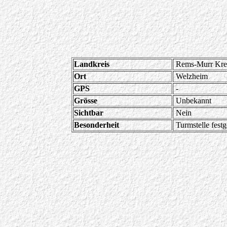
Landkreis
Rems-Murr Krei
Ort
Welzheim
GPS
-
Grösse
Unbekannt
Sichtbar
Nein
Besonderheit
Turmstelle festge