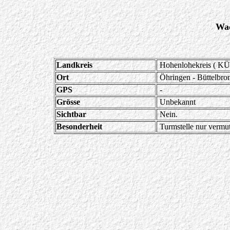
Wac
Landkreis
Hohenlohekreis ( KÜ
Ort
Öhringen - Büttelbro
GPS
-
Grösse
Unbekannt
Sichtbar
Nein.
Besonderheit
Turmstelle nur vermut