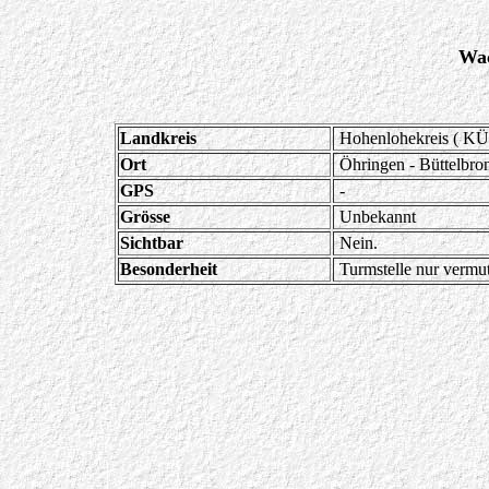
Wac
Landkreis
Hohenlohekreis ( KÜ
Ort
Öhringen - Büttelbro
GPS
-
Grösse
Unbekannt
Sichtbar
Nein.
Besonderheit
Turmstelle nur vermut