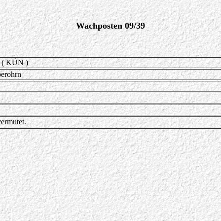
Wachposten 09/39
 ( KÜN )
berohrn
vermutet.