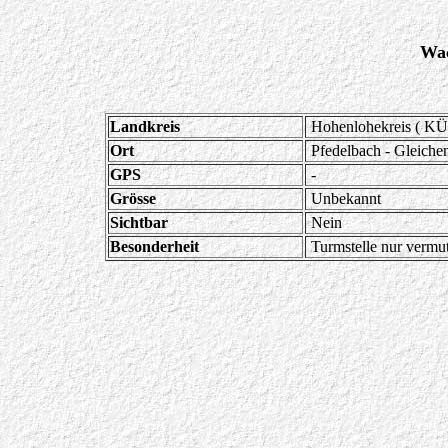
Wac
Landkreis
Hohenlohekreis ( KÜ
Ort
Pfedelbach - Gleiche
GPS
-
Grösse
Unbekannt
Sichtbar
Nein
Besonderheit
Turmstelle nur vermut