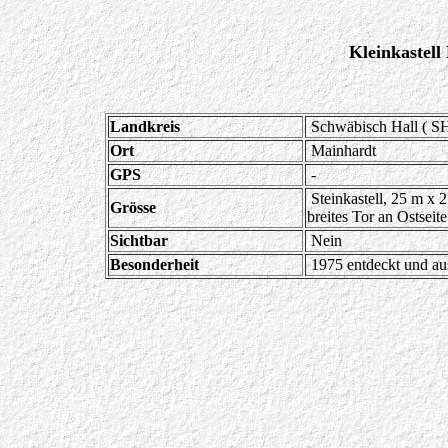
Kleinkastell
Landkreis
Schwäbisch Hall ( S
Ort
Mainhardt
GPS
-
Steinkastell, 25 m x
Grösse
breites Tor an Ostseite
Sichtbar
Nein
Besonderheit
1975 entdeckt und aus